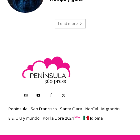
Load more
Peninsula
San Francisco
Santa Clara
NorCal
Migración
New
E.E. U.U y mundo
Por la Libre 2024
Idioma