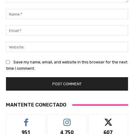
Comment:
Na
Ema
Web
Save my name, email, and website in this browser for the next
time I comment.
MANTENTE CONECTADO
951
4,750
607