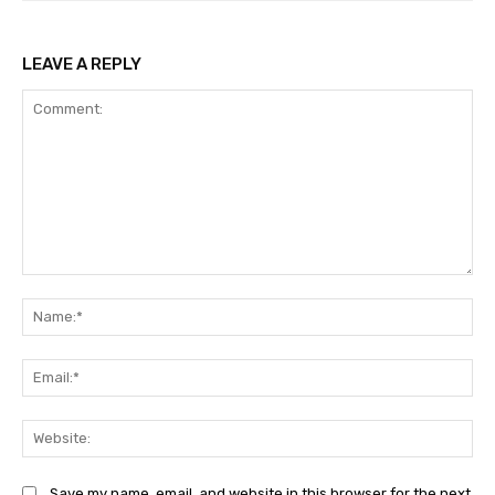
LEAVE A REPLY
Comment:
Na
Ema
Web
Save my name, email, and website in this browser for the next