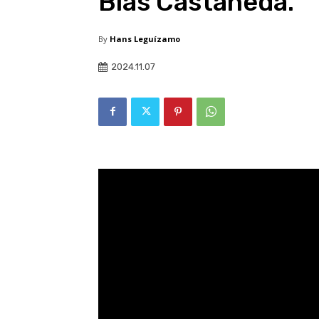
Blas Castañeda.
By
Hans Leguízamo
2024.11.07