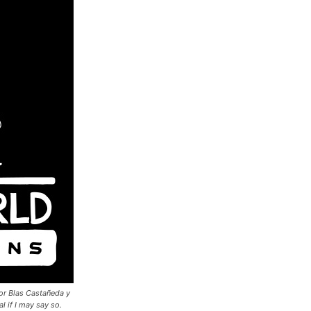
 Blas Castañeda y
l if I may say so.