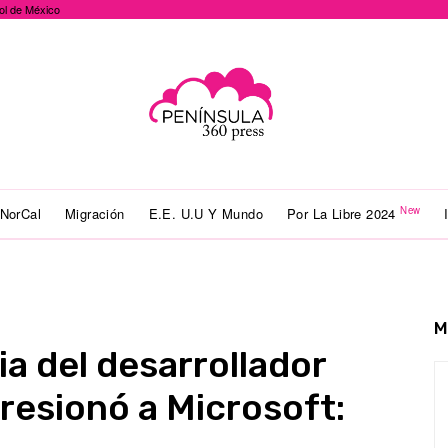
ol de México
New
NorCal
Migración
E.E. U.U Y Mundo
Por La Libre 2024
M
ia del desarrollador
esionó a Microsoft: