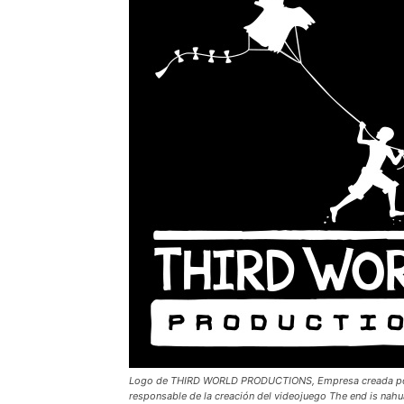
Logo de THIRD WORLD PRODUCTIONS, Empresa creada por
responsable de la creación del videojuego The end is nahua