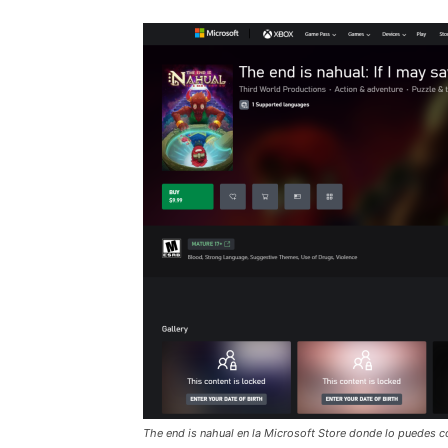
The end is nahual en la Microsoft Store donde lo puedes c