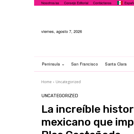
Nosotros/as
Consejo Editorial
Contáctanos
Españ
viernes, agosto 7, 2026
Peninsula
San Francisco
Santa Clara
Home
Uncategorized
UNCATEGORIZED
La increíble histor
mexicano que impr