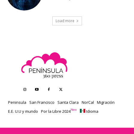
Load more
Peninsula
San Francisco
Santa Clara
NorCal
Migración
New
E.E. U.U y mundo
Por la Libre 2024
Idioma