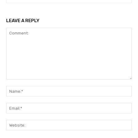
LEAVE A REPLY
Comment:
Na
Ema
Web