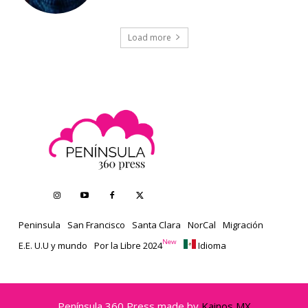
Load more
Peninsula
San Francisco
Santa Clara
NorCal
Migración
New
E.E. U.U y mundo
Por la Libre 2024
Idioma
Península 360 Press made by
Kainos MX