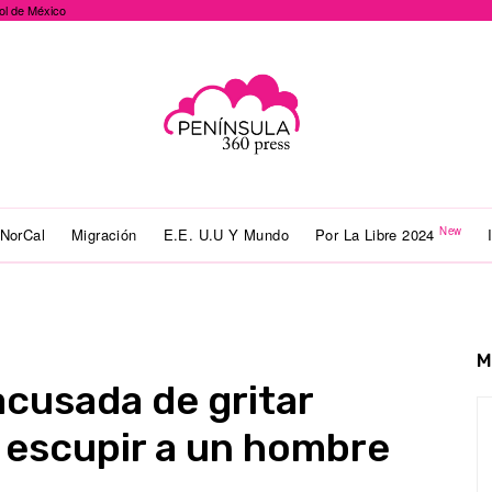
ol de México
New
NorCal
Migración
E.E. U.U Y Mundo
Por La Libre 2024
M
acusada de gritar
y escupir a un hombre