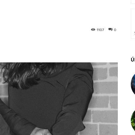
1107
0
Ú