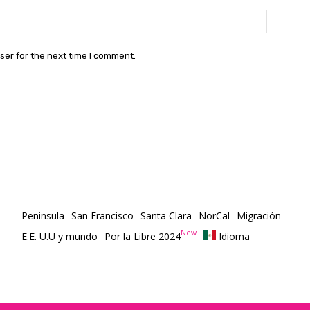
Website:
ser for the next time I comment.
Peninsula
San Francisco
Santa Clara
NorCal
Migración
New
E.E. U.U y mundo
Por la Libre 2024
Idioma