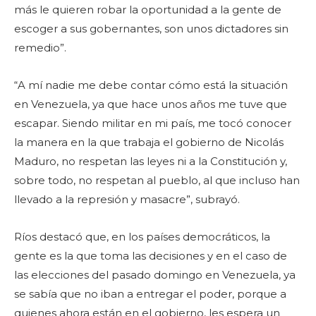
a
más le quieren robar la oportunidad a la gente de
u
escoger a sus gobernantes, son unos dictadores sin
d
remedio”.
i
o
“A mí nadie me debe contar cómo está la situación
en Venezuela, ya que hace unos años me tuve que
escapar. Siendo militar en mi país, me tocó conocer
la manera en la que trabaja el gobierno de Nicolás
Maduro, no respetan las leyes ni a la Constitución y,
sobre todo, no respetan al pueblo, al que incluso han
llevado a la represión y masacre”, subrayó.
Ríos destacó que, en los países democráticos, la
gente es la que toma las decisiones y en el caso de
las elecciones del pasado domingo en Venezuela, ya
se sabía que no iban a entregar el poder, porque a
quienes ahora están en el gobierno, les espera un