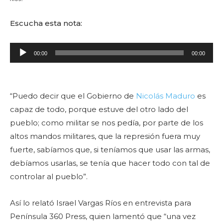
Escucha esta nota:
R
00:00
00:00
e
p
r
“Puedo decir que el Gobierno de
Nicolás Maduro
es
o
capaz de todo, porque estuve del otro lado del
d
pueblo; como militar se nos pedía, por parte de los
u
altos mandos militares, que la represión fuera muy
c
fuerte, sabíamos que, si teníamos que usar las armas,
t
debíamos usarlas, se tenía que hacer todo con tal de
o
controlar al pueblo”.
r
d
Así lo relató Israel Vargas Ríos en entrevista para
e
Península 360 Press, quien lamentó que “una vez