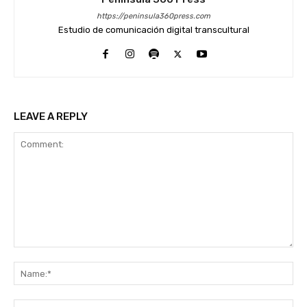
https://peninsula360press.com
Estudio de comunicación digital transcultural
LEAVE A REPLY
Comment:
Na
Ema