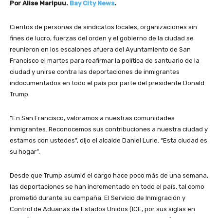
Por Alise Maripuu.
Bay City News
.
o
d
u
Cientos de personas de sindicatos locales, organizaciones sin
c
fines de lucro, fuerzas del orden y el gobierno de la ciudad se
t
reunieron en los escalones afuera del Ayuntamiento de San
o
Francisco el martes para reafirmar la política de santuario de la
r
ciudad y unirse contra las deportaciones de inmigrantes
d
indocumentados en todo el país por parte del presidente Donald
e
Trump.
a
u
“En San Francisco, valoramos a nuestras comunidades
d
inmigrantes. Reconocemos sus contribuciones a nuestra ciudad y
i
estamos con ustedes”, dijo el alcalde Daniel Lurie. “Esta ciudad es
o
su hogar”.
Desde que Trump asumió el cargo hace poco más de una semana,
las deportaciones se han incrementado en todo el país, tal como
prometió durante su campaña. El Servicio de Inmigración y
Control de Aduanas de Estados Unidos (ICE, por sus siglas en