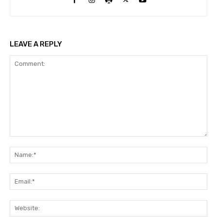
LEAVE A REPLY
Comment:
Na
Ema
Web