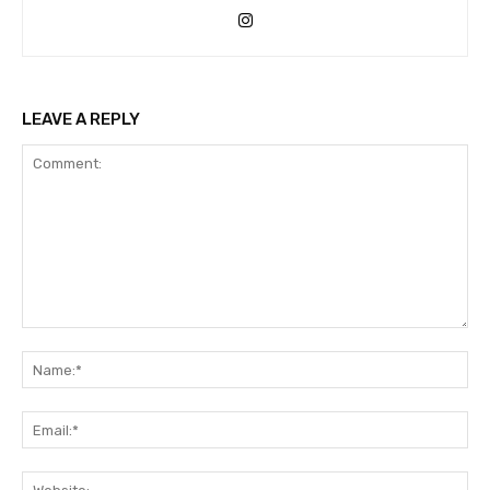
LEAVE A REPLY
Comment:
Na
Ema
Web