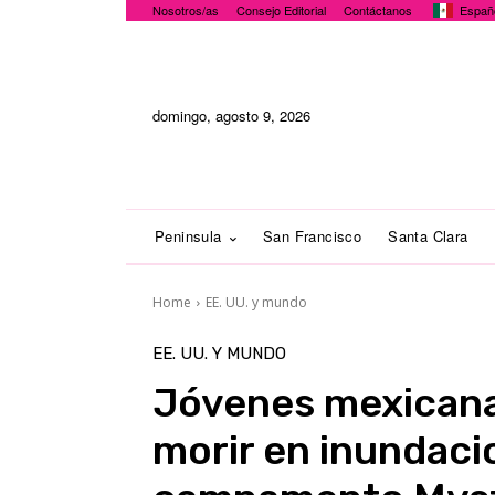
Nosotros/as
Consejo Editorial
Contáctanos
Españ
domingo, agosto 9, 2026
Peninsula
San Francisco
Santa Clara
Home
EE. UU. y mundo
EE. UU. Y MUNDO
Jóvenes mexicanas
morir en inundaci