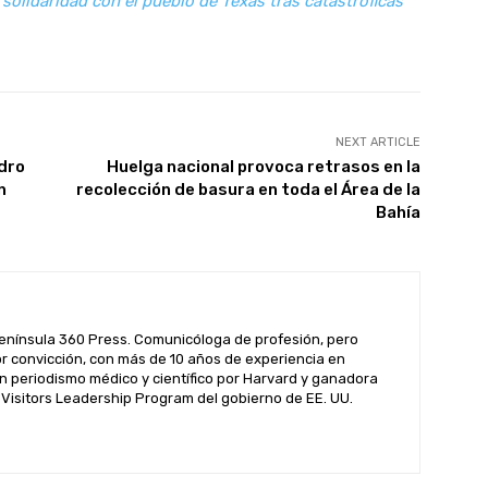
olidaridad con el pueblo de Texas tras catastróficas
NEXT ARTICLE
edro
Huelga nacional provoca retrasos en la
n
recolección de basura en toda el Área de la
Bahía
enínsula 360 Press. Comunicóloga de profesión, pero
por convicción, con más de 10 años de experiencia en
n periodismo médico y científico por Harvard y ganadora
l Visitors Leadership Program del gobierno de EE. UU.