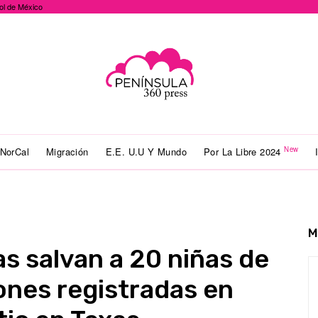
ol de México
New
NorCal
Migración
E.E. U.U Y Mundo
Por La Libre 2024
M
 salvan a 20 niñas de
ones registradas en