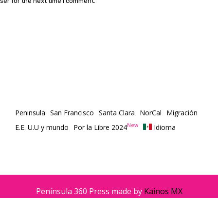
ser for the next time I comment.
Peninsula
San Francisco
Santa Clara
NorCal
Migración
New
E.E. U.U y mundo
Por la Libre 2024
Idioma
Península 360 Press made by
Kainos MX