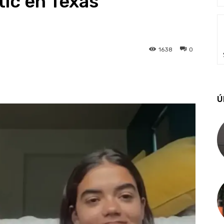
ic en Texas
1638
0
Ú