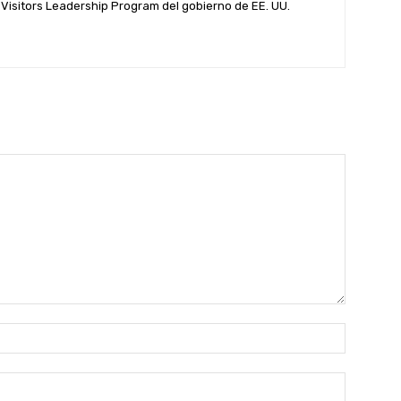
l Visitors Leadership Program del gobierno de EE. UU.
Name:*
Email:*