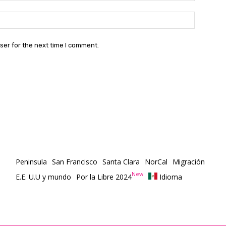
Website:
ser for the next time I comment.
Peninsula
San Francisco
Santa Clara
NorCal
Migración
New
E.E. U.U y mundo
Por la Libre 2024
Idioma