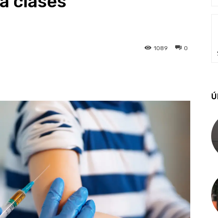
a clases
1089
0
Ú