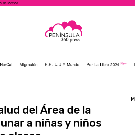
ol de México
New
NorCal
Migración
E.E. U.U Y Mundo
Por La Libre 2024
M
lud del Área de la
unar a niñas y niños