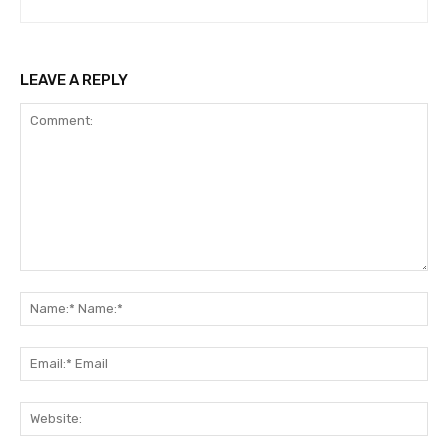
LEAVE A REPLY
Comment:
Na
Na
Ema
Ema
Web