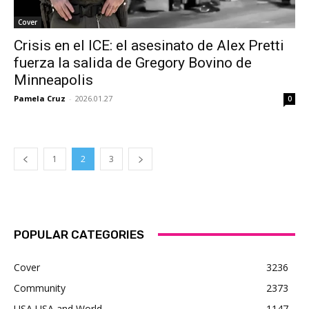
Cover
Crisis en el ICE: el asesinato de Alex Pretti
fuerza la salida de Gregory Bovino de
Minneapolis
Pamela Cruz
-
2026.01.27
0
1
2
3
POPULAR CATEGORIES
Cover
3236
Community
2373
USA USA and World
1147