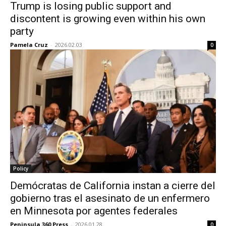
Trump is losing public support and
discontent is growing even within his own
party
Pamela Cruz
-
2026.02.03
0
Policy
Demócratas de California instan a cierre del
gobierno tras el asesinato de un enfermero
en Minnesota por agentes federales
Peninsula 360 Press
-
2026.01.28
0