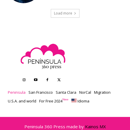
Load more
Peninsula
San Francisco
Santa Clara
NorCal
Migration
New
U.S.A. and world
For Free 2024
Idioma
Peninsula 360 Press made by
Kainos MX