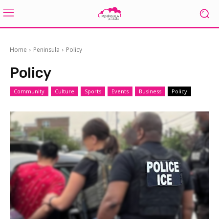
Home
Peninsula
Policy
Policy
Community
Culture
Sports
Events
Business
Policy