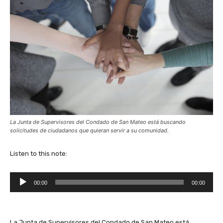
La Junta de Supervisores del Condado de San Mateo está buscando
solicitudes de ciudadanos que quieran servir a su comunidad.
Listen to this note:
A
00:00
00:00
u
d
i
La Junta de Supervisores del Condado de San Mateo está