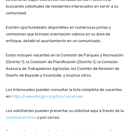
o
buscando solicitudes de residentes interesados ​​en servir a su
P
comunidad.
l
a
y
Existen oportunidades disponibles en numerosas juntas y
e
comisiones que brindan orientación valiosa en su área de
r
enfoque, detalló el ayuntamiento en un comunicado.
Estos incluyen vacantes en la Comisión de Parques y Recreación
(Distrito 1), la Comisión de Planificación (Distrito 1), la Comisión
Asesora de Trabajadores Agrícolas, los Comités de Revisión de
Diseño de Bayside y Coastside, y muchos otros.
Los interesados pueden consultar la lista completa de vacantes
en
https://www.smcgov.org/bnc/vacancies
Los solicitantes pueden presentar su solicitud aquí a través de la
solicitud en línea
o por correo.