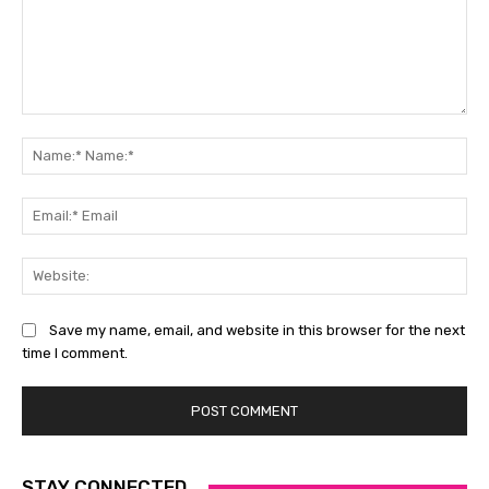
Comment:
Na
Na
Ema
Ema
Web
Save my name, email, and website in this browser for the next
time I comment.
STAY CONNECTED