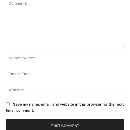
Comment:
Na
Na
Ema
Ema
Web
Save my name, email, and website in this browser for the next
time I comment.