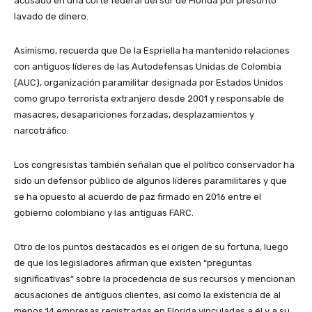
acusado en una corte federal del sur de Florida por presunto
lavado de dinero.
Asimismo, recuerda que De la Espriella ha mantenido relaciones
con antiguos líderes de las Autodefensas Unidas de Colombia
(AUC), organización paramilitar designada por Estados Unidos
como grupo terrorista extranjero desde 2001 y responsable de
masacres, desapariciones forzadas, desplazamientos y
narcotráfico.
Los congresistas también señalan que el político conservador ha
sido un defensor público de algunos líderes paramilitares y que
se ha opuesto al acuerdo de paz firmado en 2016 entre el
gobierno colombiano y las antiguas FARC.
Otro de los puntos destacados es el origen de su fortuna, luego
de que los legisladores afirman que existen “preguntas
significativas” sobre la procedencia de sus recursos y mencionan
acusaciones de antiguos clientes, así como la existencia de al
menos 14 empresas registradas en Florida vinculadas a él y a su