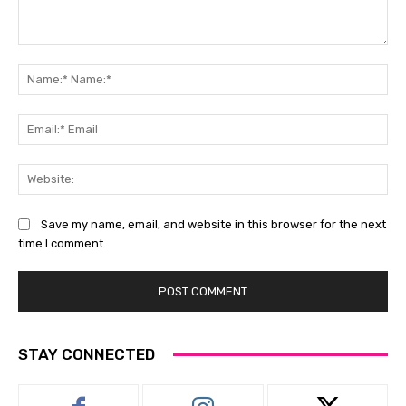
Comment:
Na
Na
Ema
Ema
Web
Save my name, email, and website in this browser for the next
time I comment.
STAY CONNECTED