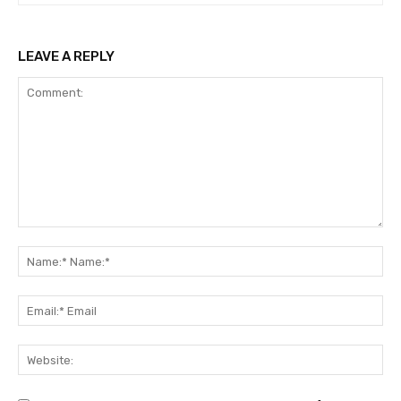
LEAVE A REPLY
Comment:
Na
Na
Ema
Ema
Web