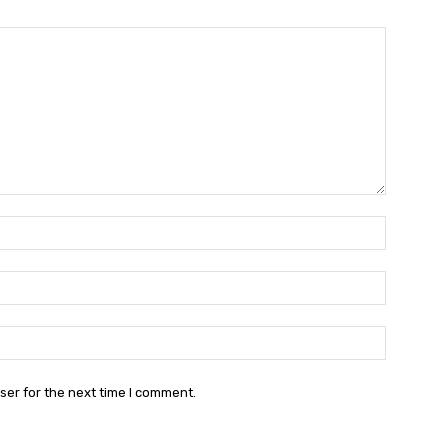
Name:*
Name:*
Email:*
Email
Website:
ser for the next time I comment.