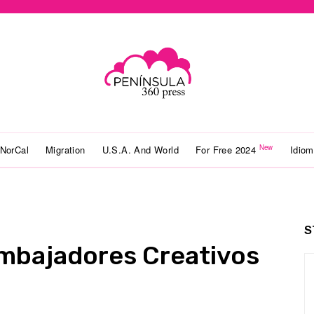
New
NorCal
Migration
U.S.A. And World
For Free 2024
Idio
S
mbajadores Creativos