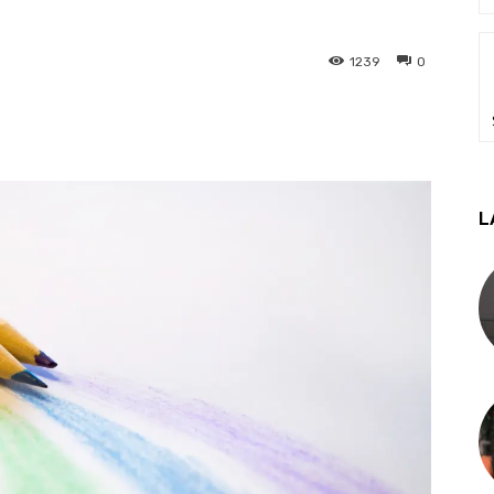
1239
0
L