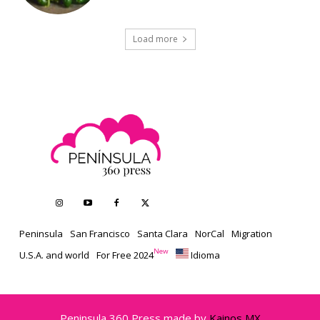
Load more
Peninsula
San Francisco
Santa Clara
NorCal
Migration
New
U.S.A. and world
For Free 2024
Idioma
Peninsula 360 Press made by
Kainos MX