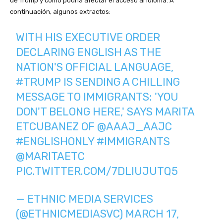
de Trump y cómo podría afectar el acceso al idioma. A
continuación, algunos extractos:
WITH HIS EXECUTIVE ORDER
DECLARING ENGLISH AS THE
NATION'S OFFICIAL LANGUAGE,
#TRUMP
IS SENDING A CHILLING
MESSAGE TO IMMIGRANTS: 'YOU
DON'T BELONG HERE,' SAYS MARITA
ETCUBANEZ OF
@AAAJ_AAJC
#ENGLISHONLY
#IMMIGRANTS
@MARITAETC
PIC.TWITTER.COM/7DLIUJUTQ5
— ETHNIC MEDIA SERVICES
(@ETHNICMEDIASVC)
MARCH 17,