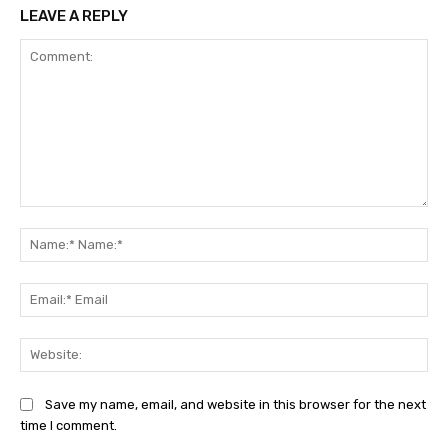
LEAVE A REPLY
Comment:
Na
Na
Ema
Ema
Web
Save my name, email, and website in this browser for the next
time I comment.