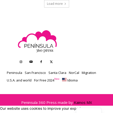
Load more
Peninsula
San Francisco
Santa Clara
NorCal
Migration
New
U.S.A. and world
For Free 2024
Idioma
Peninsula 360 Press made by
Kainos MX
Our website uses cookies to improve your experience.