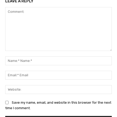
LEAVE A REPLY
Comment:
Na
Na
Ema
Ema
Web
Save my name, email, and website in this browser for the next
time I comment.