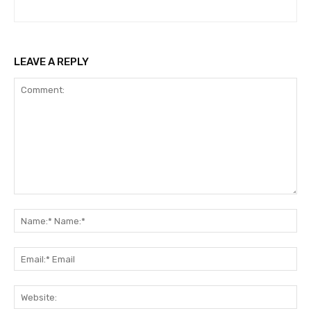
LEAVE A REPLY
Comment:
Na
Na
Ema
Ema
Web