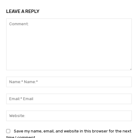
LEAVE A REPLY
Comment:
Na
Na
Ema
Ema
Web
Save my name, email, and website in this browser for the next
time I comment.