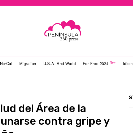
New
NorCal
Migration
U.S.A. And World
For Free 2024
Idio
S
ud del Área de la
cunarse contra gripe y