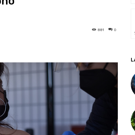
oño
881
0
L