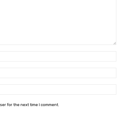
Name:*
Name:*
Email:*
Email
Website:
ser for the next time I comment.