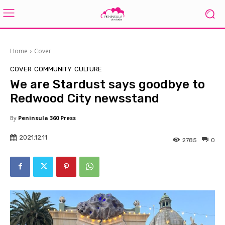
Home
Cover
COVER
COMMUNITY
CULTURE
We are Stardust says goodbye to
Redwood City newsstand
By
Peninsula 360 Press
2021.12.11
2785
0