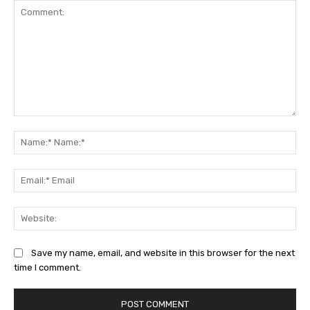
Comment:
Na
Na
Ema
Ema
Web
Save my name, email, and website in this browser for the next
time I comment.