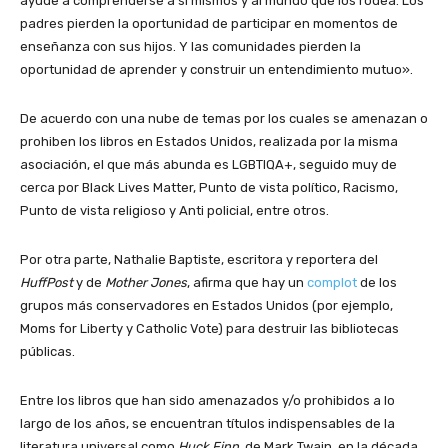
ayude a comprenderse a sí mismos y al mundo que los rodea. Los
padres pierden la oportunidad de participar en momentos de
enseñanza con sus hijos. Y las comunidades pierden la
oportunidad de aprender y construir un entendimiento mutuo».
De acuerdo con una nube de temas por los cuales se amenazan o
prohiben los libros en Estados Unidos, realizada por la misma
asociación, el que más abunda es LGBTIQA+, seguido muy de
cerca por Black Lives Matter, Punto de vista político, Racismo,
Punto de vista religioso y Anti policial, entre otros.
Por otra parte, Nathalie Baptiste, escritora y reportera del
HuffPost
y de
Mother Jones
, afirma que hay un
complot
de los
grupos más conservadores en Estados Unidos (por ejemplo,
Moms for Liberty y Catholic Vote) para destruir las bibliotecas
públicas.
Entre los libros que han sido amenazados y/o prohibidos a lo
largo de los años, se encuentran títulos indispensables de la
literatura universal como
Huck Finn
, de Mark Twain, en la década