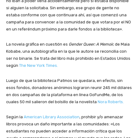
no iban a poder verla accidentalmente pero sí estaba disponible
si alguien la solicitaba. Sin embargo, ese grupo de gente no
estaba conforme con que continuara ahí, así que comenzó una
campaña para convencer a la comunidad de que votara por el NO
en un referéndum próximo para darle fondos a la biblioteca».
La novela gráfica en cuestión es
Gender Queer: A Memoir,
de Maia
Kobabe, una autobiografía en la que le autore se reconcilia con
ser no binarie. Se trata del libro más prohibido en Estados Unidos
según
The New York Times.
Luego de que la biblioteca Patmos se quedara, en efecto, sin
esos fondos, donadores anónimos lograron reunir
245 mil dólares
en dos campañas de la plataforma en línea GoFundMe, de los
cuales 50 mil salieron del bolsillo de la novelista
Nora Roberts.
Según la
American Library Association
, prohibir y/o amenazar
libros provoca un daño importante a las comunidades: «Los
estudiantes no pueden acceder a información crítica que los