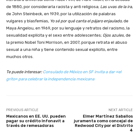
de 1880, por considerarla racista y anti religiosa;
Las uvas de la ira
,
de John Steinbeck, en 1939, por la utilización de palabras
vulgares y blasfemias,
Yo sé por qué canta el pájaro enjaulado
, de
Maya Angelou, en 1969, por su lenguaje y retratos del racismo, la
sexualidad explícita y el sexo entre adolescentes;
Ojos azules,
de
la premio Nobel Toni Morrison, en 2007, porque retrata el abuso
sexual a una niña y tiene contenido sexual explícito, entre
muchos otros.
Te puede interesar:
Consulado de México en SF invita a dar «el
grito» para celebrar la independencia mexicana
PREVIOUS ARTICLE
NEXT ARTICLE
Mexicanos en EE. UU. pueden
Elmer Martínez Saballos
pagar su crédito Infonavit a
juramenta como concejal de
través de remesadoras
Redwood City por el Distrito
4