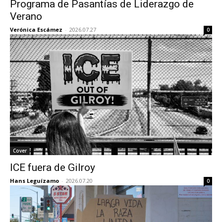
Programa de Pasantías de Liderazgo de
Verano
Verónica Escámez
-
2026.07.27
0
Cover
ICE fuera de Gilroy
Hans Leguízamo
-
2026.07.20
0