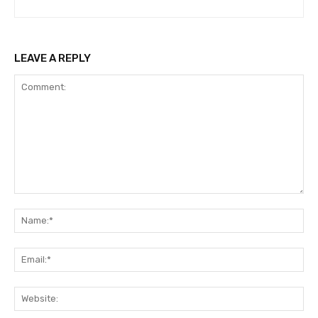
LEAVE A REPLY
Comment:
Na
Ema
Web