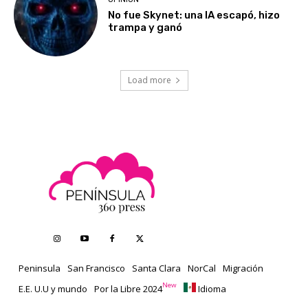
No fue Skynet: una IA escapó, hizo
trampa y ganó
Load more
Peninsula
San Francisco
Santa Clara
NorCal
Migración
New
E.E. U.U y mundo
Por la Libre 2024
Idioma