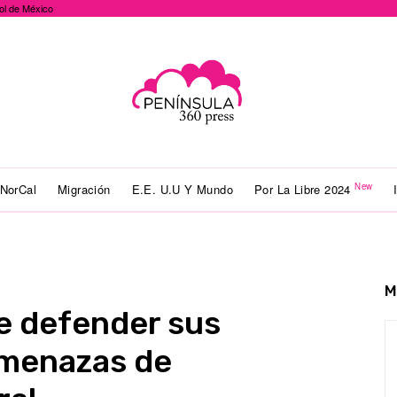
ol de México
New
NorCal
Migración
E.E. U.U Y Mundo
Por La Libre 2024
M
e defender sus
amenazas de