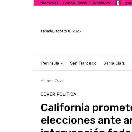
Nosotros/as
Consejo Editorial
Contáctanos
Españ
sábado, agosto 8, 2026
Peninsula
San Francisco
Santa Clara
Home
Cover
COVER
POLÍTICA
California promet
elecciones ante 