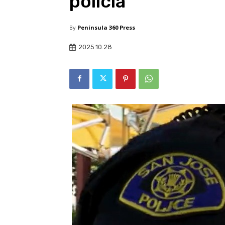
policía
By
Península 360 Press
2025.10.28