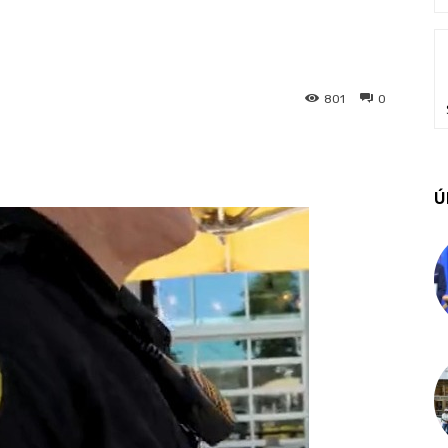
801
0
Ú