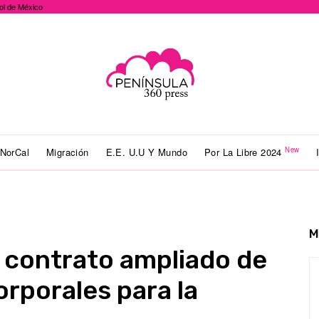
ol de México
New
NorCal
Migración
E.E. U.U Y Mundo
Por La Libre 2024
M
 contrato ampliado de
orporales para la