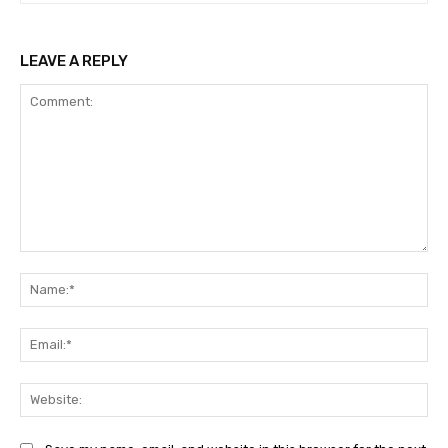
LEAVE A REPLY
Comment:
Na
Ema
Web