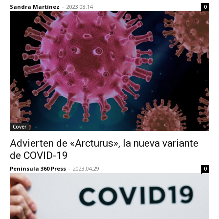
Sandra Martínez
-
2023.08.14
0
Cover
Advierten de «Arcturus», la nueva variante
de COVID-19
Península 360 Press
-
2023.04.29
0