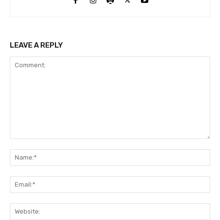
LEAVE A REPLY
Comment:
Na
Ema
Web