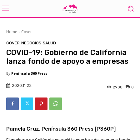
Home
Cover
COVER
NEGOCIOS
SALUD
COVID-19: Gobierno de California
lanza fondo de apoyo a empresas
By
Península 360 Press
2020.11.22
2908
0
Pamela Cruz. Península 360 Press [P360P]
El gobierno de California anunció la apertura de un nuevo fondo,