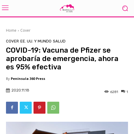
Home
Cover
COVER
EE. UU. Y MUNDO
SALUD
COVID-19: Vacuna de Pfizer se
aprobaría de emergencia, ahora
es 95% efectiva
By
Península 360 Press
2020.11.18
6281
1