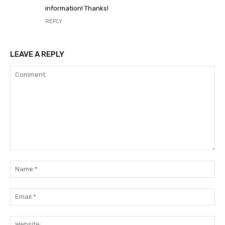
information! Thanks!
REPLY
LEAVE A REPLY
Comment:
Na
Ema
Web