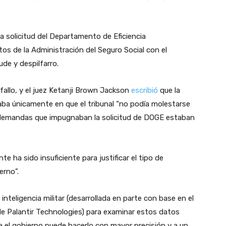
na solicitud del Departamento de Eficiencia
s de la Administración del Seguro Social con el
de y despilfarro.
l fallo, y el juez Ketanji Brown Jackson
escribió
que la
saba únicamente en que el tribunal “no podía molestarse
(Las demandas que impugnaban la solicitud de DOGE estaban
e ha sido insuficiente para justificar el tipo de
erno”.
nteligencia militar (desarrollada en parte con base en el
de Palantir Technologies) para examinar estos datos
a el gobierno puede hacerlo con mayor precisión y a un