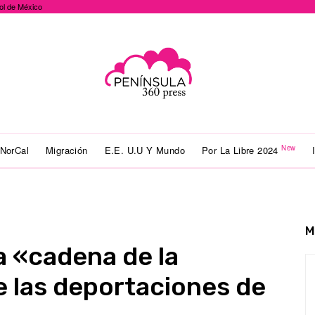
ol de México
New
NorCal
Migración
E.E. U.U Y Mundo
Por La Libre 2024
M
a «cadena de la
 las deportaciones de