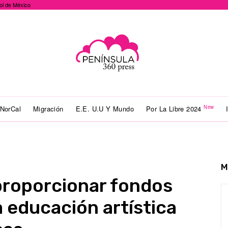
ol de México
New
NorCal
Migración
E.E. U.U Y Mundo
Por La Libre 2024
M
 proporcionar fondos
a educación artística