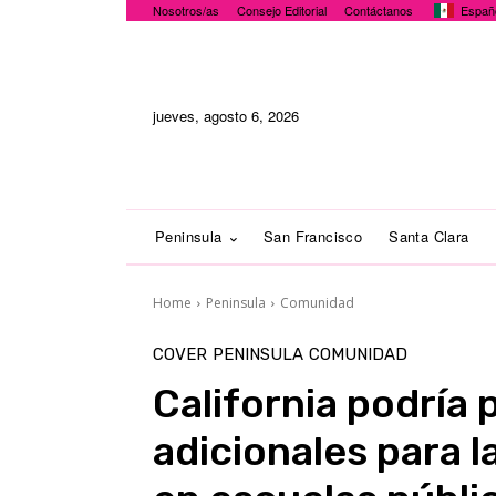
Nosotros/as
Consejo Editorial
Contáctanos
Españ
jueves, agosto 6, 2026
Peninsula
San Francisco
Santa Clara
Home
Peninsula
Comunidad
COVER
PENINSULA
COMUNIDAD
California podría
adicionales para l