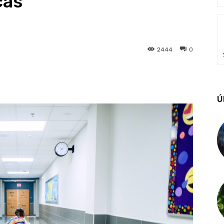
cas
2444
0
Ú