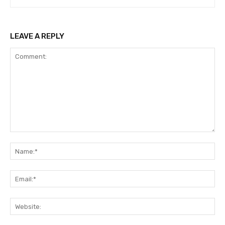
LEAVE A REPLY
Comment:
Na
Ema
Web