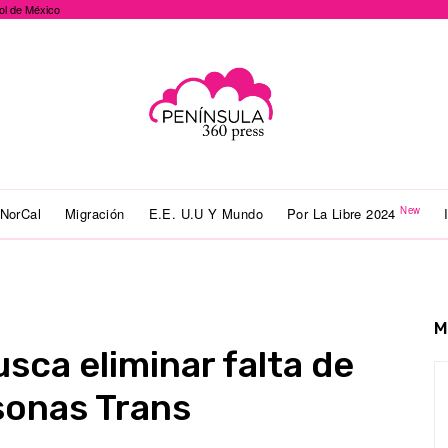
ol de México
New
NorCal
Migración
E.E. U.U Y Mundo
Por La Libre 2024
M
sca eliminar falta de
sonas Trans