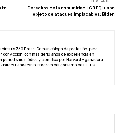
NEXT ARTICLE
sto
Derechos de la comunidad LGBTQI+ son
objeto de ataques implacables: Biden
enínsula 360 Press. Comunicóloga de profesión, pero
por convicción, con más de 10 años de experiencia en
n periodismo médico y científico por Harvard y ganadora
l Visitors Leadership Program del gobierno de EE. UU.