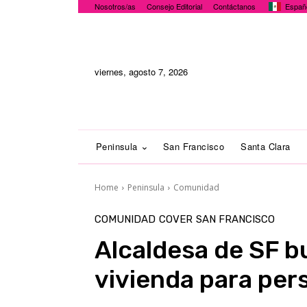
Nosotros/as
Consejo Editorial
Contáctanos
Españ
viernes, agosto 7, 2026
Peninsula
San Francisco
Santa Clara
Home
Peninsula
Comunidad
COMUNIDAD
COVER
SAN FRANCISCO
Alcaldesa de SF bu
vivienda para per