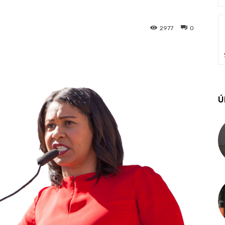
2977
0
Ú