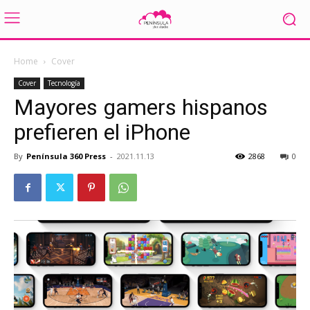
Home
Cover
Cover
Tecnología
Mayores gamers hispanos
prefieren el iPhone
By
Península 360 Press
-
2021.11.13
2868
0