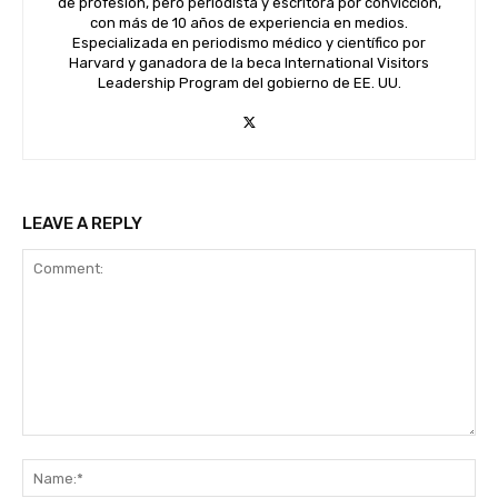
de profesión, pero periodista y escritora por convicción,
con más de 10 años de experiencia en medios.
Especializada en periodismo médico y científico por
Harvard y ganadora de la beca International Visitors
Leadership Program del gobierno de EE. UU.
LEAVE A REPLY
Comment:
Na