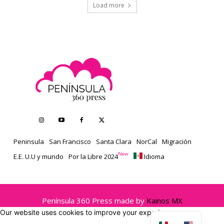
Load more
Peninsula
San Francisco
Santa Clara
NorCal
Migración
New
E.E. U.U y mundo
Por la Libre 2024
Idioma
Península 360 Press made by
Kainos MX
Our website uses cookies to improve your experience.