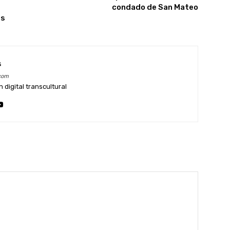
condado de San Mateo
es
s
com
digital transcultural