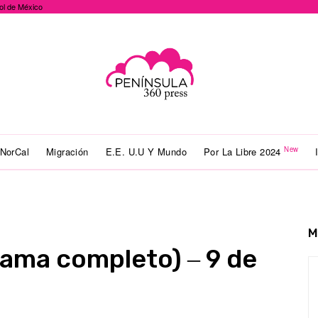
ol de México
New
NorCal
Migración
E.E. U.U Y Mundo
Por La Libre 2024
M
grama completo) ‒ 9 de