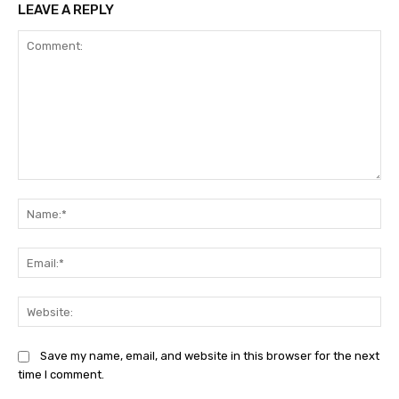
LEAVE A REPLY
Comment:
Na
Ema
Web
Save my name, email, and website in this browser for the next
time I comment.