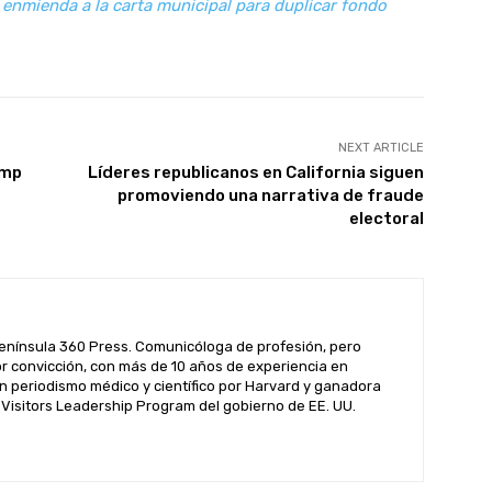
enmienda a la carta municipal para duplicar fondo
NEXT ARTICLE
ump
Líderes republicanos en California siguen
promoviendo una narrativa de fraude
electoral
enínsula 360 Press. Comunicóloga de profesión, pero
por convicción, con más de 10 años de experiencia en
n periodismo médico y científico por Harvard y ganadora
l Visitors Leadership Program del gobierno de EE. UU.