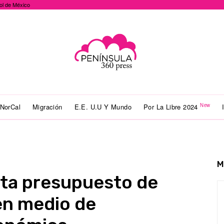
ol de México
New
NorCal
Migración
E.E. U.U Y Mundo
Por La Libre 2024
M
ta presupuesto de
 en medio de