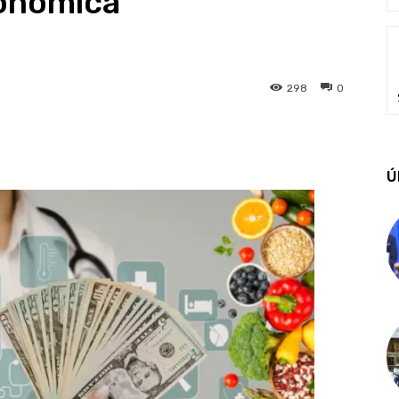
onómica
298
0
Ú