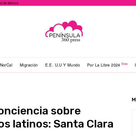
ol de México
New
NorCal
Migración
E.E. U.U Y Mundo
Por La Libre 2024
M
onciencia sobre
s latinos: Santa Clara