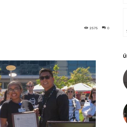
2575
0
Ú