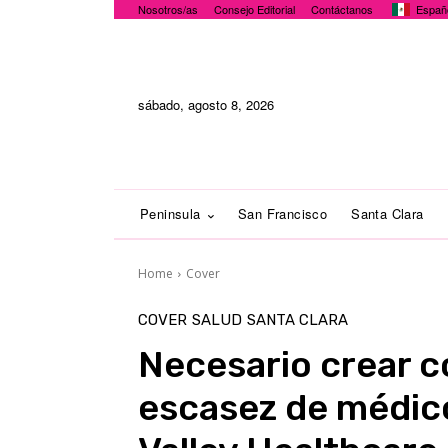
Nosotros/as
Consejo Editorial
Contáctanos
Españ
sábado, agosto 8, 2026
Peninsula
San Francisco
Santa Clara
Home
Cover
COVER
SALUD
SANTA CLARA
Necesario crear c
escasez de médico