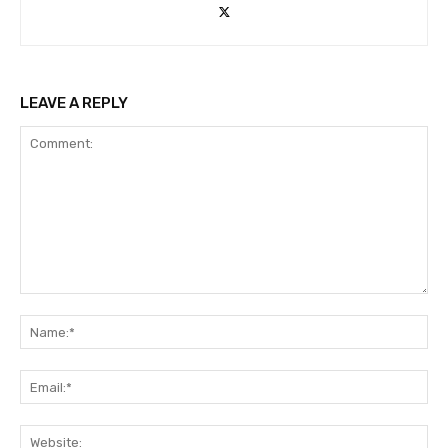
LEAVE A REPLY
Comment:
Na
Ema
Web