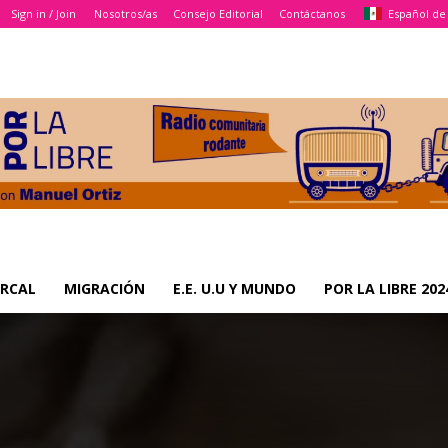
Sign in / Join
Nosotros/as
Consejo Editorial
Contáctanos
Español de
RCAL
MIGRACIÓN
E.E. U.U Y MUNDO
POR LA LIBRE 20