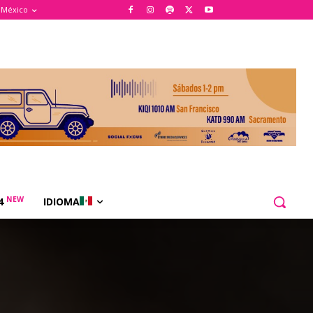
 México
NEW
24
IDIOMA